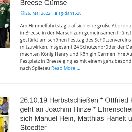
Breese Gümse
Gepostet
Autor
26. Mai 2022
sg-dan1528
am
Am Himmelfahrtstag traf sich eine große Abordnu
in Breese in der Marsch zum gemeinsamen Frühs
gestärkt am schönen Festtag des Schützenverein
mitzuwirken. Insgesamt 24 Schützenbrüder der D
machten König Henry und Königin Carmen ihre A
Festplatz in Breese ging es mit einem ganz beson
nach Splietau
Read More …
26.10.19 Herbstschießen * Ottfried
geht an Joachim Hinze * Ehrenschei
sich Manuel Hein, Matthias Hanelt 
Stoedter