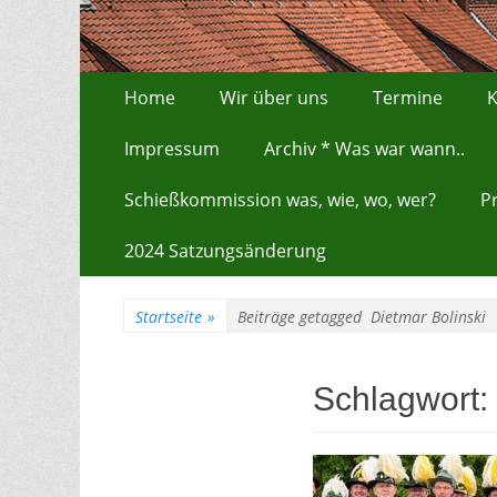
Zum
Erstes Menü
Home
Wir über uns
Termine
K
Inhalt:
Impressum
Archiv * Was war wann..
Schießkommission was, wie, wo, wer?
P
2024 Satzungsänderung
Startseite
»
Beiträge getagged
Dietmar Bolinski
Schlagwort: