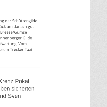
ng der Schützengilde
tück um danach gut
s Breese/Gümse
annenberger Gilde
ufwartung. Vom
derem Trecker-Taxi
 Krenz Pokal
ben sicherten
und Sven