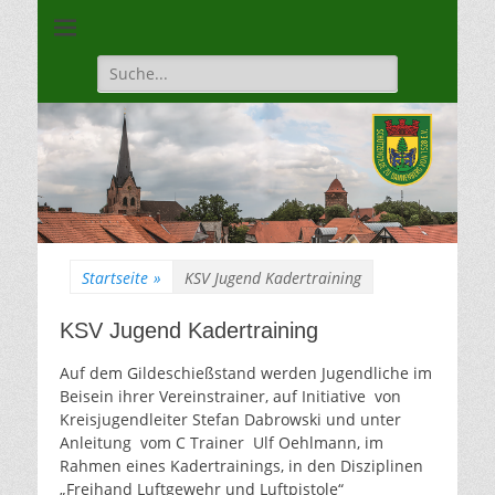
Unsere Gilde ist eine moderne, traditionsbewuste, sportliche
Schützengilde
Vereinigung
Dannenberg von
Suche
für:
1528
Startseite
»
KSV Jugend Kadertraining
KSV Jugend Kadertraining
Auf dem Gildeschießstand werden Jugendliche im
Beisein ihrer Vereinstrainer, auf Initiative von
Kreisjugendleiter Stefan Dabrowski und unter
Anleitung vom C Trainer Ulf Oehlmann, im
Rahmen eines Kadertrainings, in den Disziplinen
„Freihand Luftgewehr und Luftpistole“