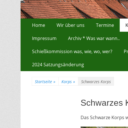
Zum
Erstes Menü
Home
Wir über uns
Termine
K
Inhalt:
Impressum
Archiv * Was war wann..
Schießkommission was, wie, wo, wer?
P
2024 Satzungsänderung
Startseite
»
Korps
»
Schwarzes Korps
Schwarzes 
Das Schwarze Korps w