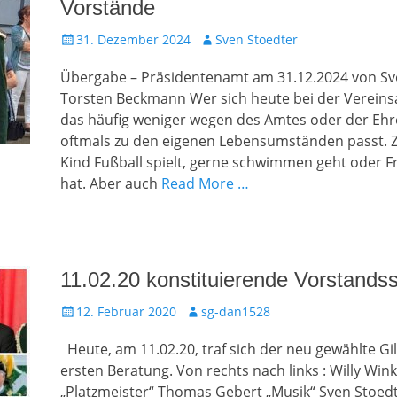
Vorstände
Gepostet
Autor
31. Dezember 2024
Sven Stoedter
am
Übergabe – Präsidentenamt am 31.12.2024 von Sv
Torsten Beckmann Wer sich heute bei der Vereinsa
das häufig weniger wegen des Amtes oder der Ehre
oftmals zu den eigenen Lebensumständen passt. Z
Kind Fußball spielt, gerne schwimmen geht oder 
hat. Aber auch
Read More …
11.02.20 konstituierende Vorstandss
Gepostet
Autor
12. Februar 2020
sg-dan1528
am
Heute, am 11.02.20, traf sich der neu gewählte Gi
ersten Beratung. Von rechts nach links : Willy Wi
„Platzmeister“ Thomas Gebert „Musik“ Sven Stoedt