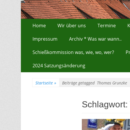
Zum
Erstes Menü
Home
Wir über uns
Termine
K
Inhalt:
Impressum
Archiv * Was war wann..
Schießkommission was, wie, wo, wer?
P
2024 Satzungsänderung
Startseite
»
Beiträge getagged
Thomas Grunzke
Schlagwort: