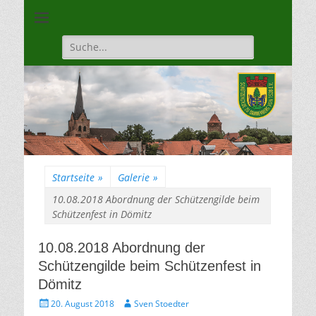
Unsere Gilde ist eine moderne, traditionsbewuste, sportliche
Schützengilde
Vereinigung
Dannenberg von
Suche
für:
1528
Startseite
»
Galerie
»
10.08.2018 Abordnung der Schützengilde beim
Schützenfest in Dömitz
10.08.2018 Abordnung der
Schützengilde beim Schützenfest in
Dömitz
Gepostet
Autor
20. August 2018
Sven Stoedter
am