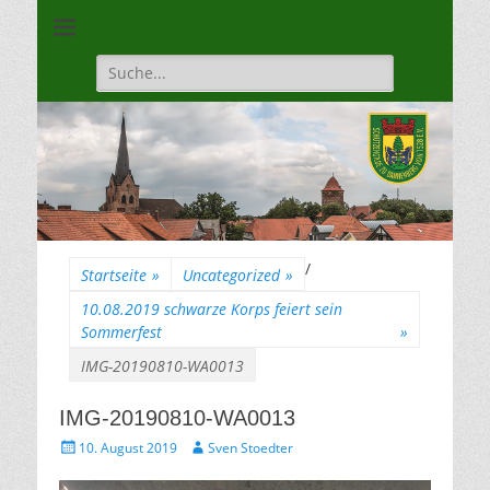
Unsere Gilde ist eine moderne, traditionsbewuste, sportliche
Schützengilde
Vereinigung
Dannenberg von
Suche
für:
1528
/
Startseite
»
Uncategorized
»
10.08.2019 schwarze Korps feiert sein
Sommerfest
»
IMG-20190810-WA0013
IMG-20190810-WA0013
Gepostet
Autor
10. August 2019
Sven Stoedter
am