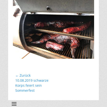
Beitragsnavigation
← Zurück
Vorhergehender
10.08.2019 schwarze
Beitrag:
Korps feiert sein
Sommerfest