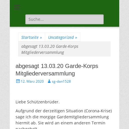
Unsere Gilde ist eine moderne, traditionsbewuste, sportliche
Schützengilde
Vereinigung
Dannenberg von
Suche
für:
1528
Startseite
»
Uncategorized
»
abgesagt 13.03.20 Garde-Korps
Mitgliederversammlung
abgesagt 13.03.20 Garde-Korps
Mitgliederversammlung
Gepostet
Autor
12. März 2020
sg-dan1528
am
Liebe Schützenbrüder.
Aufgrund der derzeitigen Situation (Corona-Krise)
sage ich die morgige Gardemitgliedersammlung
hiermit ab. Sie wird an einem anderen Termin
nachgeholt.