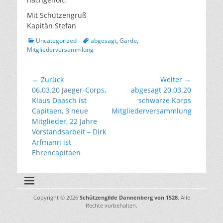
Mit Schützengruß
Kapitän Stefan
Kategorien
Tags
Uncategorized
abgesagt
,
Garde
,
Mitgliederversammlung
Beitragsnavigation
← Zurück
Weiter →
Vorhergehender
Nächster
06.03.20 Jaeger-Corps,
abgesagt 20.03.20
Beitrag:
Beitrag:
Klaus Daasch ist
schwarze Korps
Capitaen, 3 neue
Mitgliederversammlung
Mitglieder, 22 Jahre
Vorstandsarbeit – Dirk
Arfmann ist
Ehrencapitaen
Copyright © 2026
Schützengilde Dannenberg von 1528
. Alle
Rechte vorbehalten.