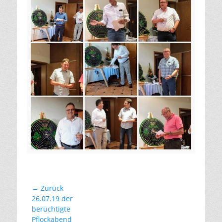
Beitragsnavigation
← Zurück
Vorhergehender
26.07.19 der
Beitrag:
berüchtigte
Pflockabend