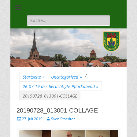
Unsere Gilde ist eine moderne, traditionsbewuste, sportliche
Schützengilde
Vereinigung
Dannenberg von
Suche
für:
1528
/
Startseite
»
Uncategorized
»
26.07.19 der berüchtigte Pflockabend
»
20190728_013001-COLLAGE
20190728_013001-COLLAGE
Gepostet
Autor
27. Juli 2019
Sven Stoedter
am