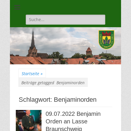
Unsere Gilde ist eine moderne, traditionsbewuste, sportliche
Schützengilde
Vereinigung
Dannenberg von
Suche
für:
1528
Startseite
»
Beiträge getagged
Benjaminorden
Schlagwort:
Benjaminorden
09.07.2022 Benjamin
Orden an Lasse
Braunschweig