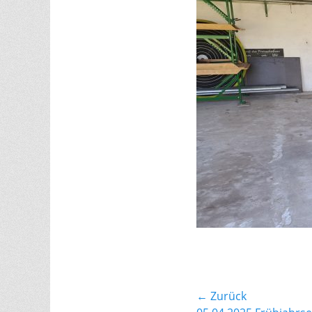
Beitragsnavi
← Zurück