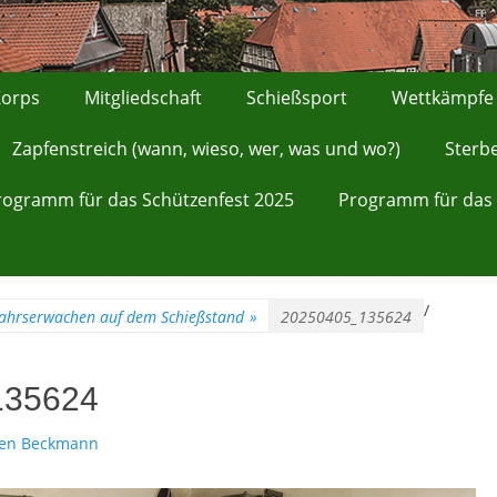
orps
Mitgliedschaft
Schießsport
Wettkämpfe
Zapfenstreich (wann, wieso, wer, was und wo?)
Sterb
rogramm für das Schützenfest 2025
Programm für das 
/
ahrserwachen auf dem Schießstand
»
20250405_135624
135624
ten Beckmann