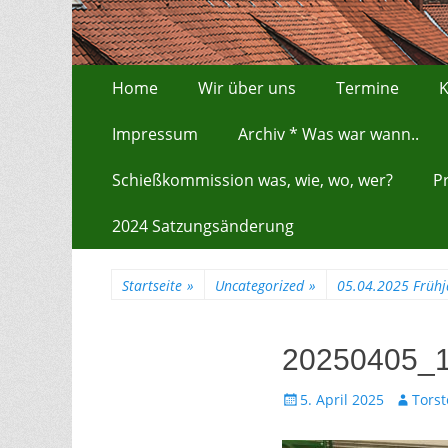
Zum
Erstes Menü
Home
Wir über uns
Termine
K
Inhalt:
Impressum
Archiv * Was war wann..
Schießkommission was, wie, wo, wer?
P
2024 Satzungsänderung
Startseite
»
Uncategorized
»
05.04.2025 Frühj
20250405_
Gepostet
Autor
5. April 2025
Tors
am