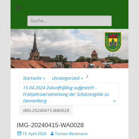
Unsere Gilde ist eine moderne, traditionsbewuste, sportliche
Schützengilde
Vereinigung
Dannenberg von
Suche
für:
1528
/
Startseite
»
Uncategorized
»
15.04.2024 Zukunftsfähig aufgestellt -
Frühjahrsversammlung der Schützengilde zu
Dannenberg
»
IMG-20240415-WA0028
IMG-20240415-WA0028
Gepostet
Autor
15. April 2024
Torsten Beckmann
am