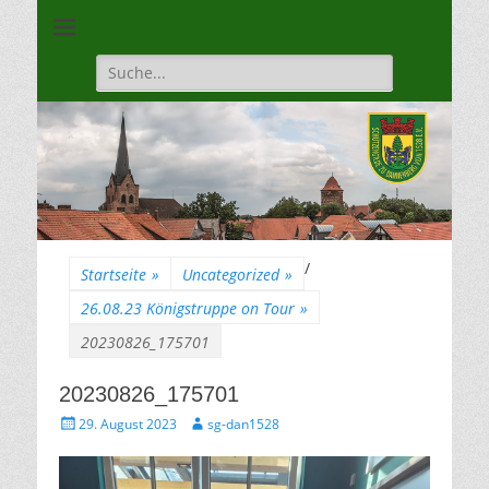
Unsere Gilde ist eine moderne, traditionsbewuste, sportliche
Schützengilde
Vereinigung
Dannenberg von
Suche
für:
1528
/
Startseite
»
Uncategorized
»
26.08.23 Königstruppe on Tour
»
20230826_175701
20230826_175701
Gepostet
Autor
29. August 2023
sg-dan1528
am