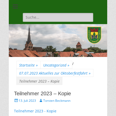
Unsere Gilde ist eine moderne, traditionsbewuste, sportliche
Schützengilde
Vereinigung
Dannenberg von
Suche
für:
1528
/
Startseite
»
Uncategorized
»
07.07.2023 Aktuelles zur Oktoberfestfahrt
»
Teilnehmer 2023 – Kopie
Teilnehmer 2023 – Kopie
Gepostet
Autor
13. Juli 2023
Torsten Beckmann
am
Teilnehmer 2023 - Kopie