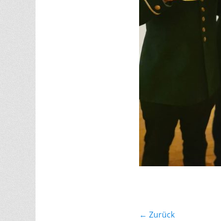
Beitragsnavi
← Zurück