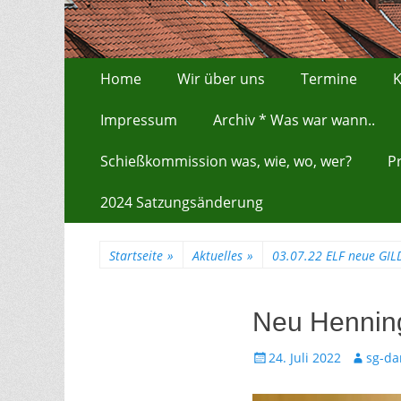
Zum
Erstes Menü
Home
Wir über uns
Termine
K
Inhalt:
Impressum
Archiv * Was war wann..
Schießkommission was, wie, wo, wer?
P
2024 Satzungsänderung
Startseite
»
Aktuelles
»
03.07.22 ELF neue GILD
Neu Henning
Gepostet
Autor
24. Juli 2022
sg-da
am