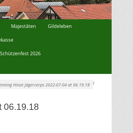
Majestäten
Gildeleben
ekasse
Schützenfest 2026
/
nning Hinze Jägercorps 2022-07-04 at 06.19.18
 06.19.18