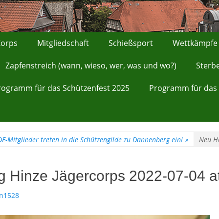
orps
Mitgliedschaft
Schießsport
Wettkämpfe
Zapfenstreich (wann, wieso, wer, was und wo?)
Sterb
rogramm für das Schützenfest 2025
Programm für das 
E-Mitglieder treten in die Schützengilde zu Dannenberg ein!
»
Neu He
 Hinze Jägercorps 2022-07-04 at
n1528