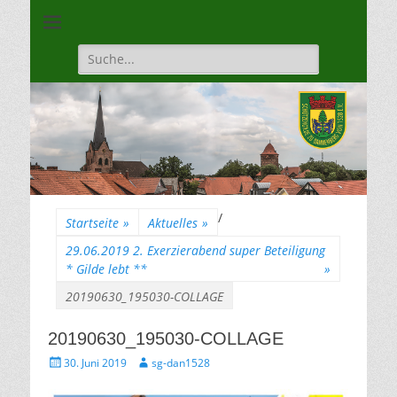
Unsere Gilde ist eine moderne, traditionsbewuste, sportliche
Schützengilde
Vereinigung
Dannenberg von
Suche
für:
1528
/
Startseite
»
Aktuelles
»
29.06.2019 2. Exerzierabend super Beteiligung
* Gilde lebt **
»
20190630_195030-COLLAGE
20190630_195030-COLLAGE
Gepostet
Autor
30. Juni 2019
sg-dan1528
am