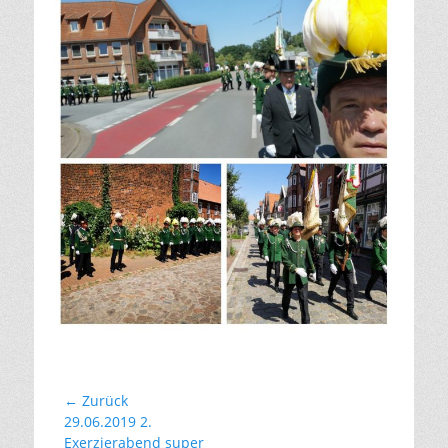
Beitragsnavigation
← Zurück
Vorhergehender
29.06.2019 2.
Beitrag:
Exerzierabend super