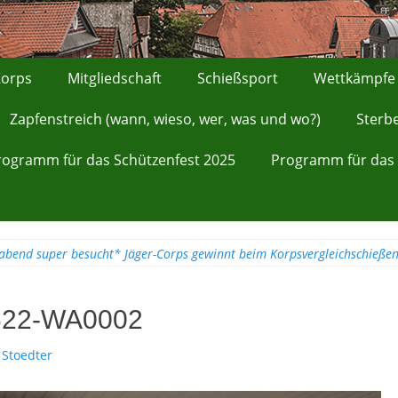
orps
Mitgliedschaft
Schießsport
Wettkämpfe
Zapfenstreich (wann, wieso, wer, was und wo?)
Sterb
rogramm für das Schützenfest 2025
Programm für das 
rabend super besucht* Jäger-Corps gewinnt beim Korpsvergleichschieße
622-WA0002
 Stoedter