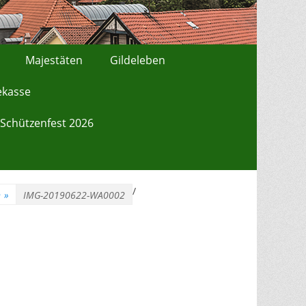
Majestäten
Gildeleben
ekasse
Schützenfest 2026
/
n
»
IMG-20190622-WA0002