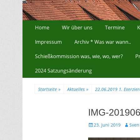
Zum
Erstes Menü
Home
Wir über uns
Termine
K
Inhalt:
Impressum
Archiv * Was war wann..
Schießkommission was, wie, wo, wer?
P
2024 Satzungsänderung
Startseite
»
Aktuelles
»
22.06.2019 1. Exerzie
IMG-20190
Gepostet
Autor
23. Juni 2019
Sven
am