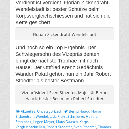
Verdient ist verdient. Florian Zickendraht-
Wendelstadt ist bester Schütze beim
Korpsvergleichschiessen und hat sich die
Kette gesichert.
Florian Zickendraht-Wendelstadt
Und noch so ein Top Ergebnis. Der
Schwiegersohn des Vizepräsidenten
bringt die nächste Trophäe mit nach
Hause. Der Ottfried Krenz Gedächtnis
Wander Pokal gehört nun ein Jahr Robert
Stoedter als bester Bestmann
Vizepräsident Sven Stoedter, Majestät Bernd
Haack, bester Bestmann Robert Stoedter
Kategorien
Tags
Aktuelles
,
Uncategorized
Bernd Haack
,
Florian
Zickendraht-Wendelstadt
,
Frank Schmidtke
,
Heinrich
Stahlbock
,
Jürgen Meyer
,
Klaus Daasch
,
Korps
Vergleichschießen
,
Robert Stoedter
,
Sven Stoedter
,
Thomas