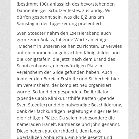
(bestimmt 100), anlässlich des bevorstehenden
Dannenberger Schützenfestes, zuständig. Wir
dürfen gespannt sein, was die EJZ uns am
Samstag in der Tageszeitung präsentiert.
Sven Stoedter nahm den Exerzierabend auch
gerne zum Anlass, lobende Worte an einige
„Macher“ in unseren Reihen zu richten. Er verwies
auf die nunmehr angebrachten Königsbilder und
die Königstafeln, die jetzt, nach dem Brand des
Schützenhauses, einen würdigen Platz im
Vereinsheim der Gilde gefunden haben. Auch
lobte er den Bereich Ersthilfe und Sicherheit hier
im Vereinsheim, der komplett neu organisiert
wurde. So fand der gespendete Defibrillator
(Spende Capio Klinik), Ersthilfe-Kästen (Spende
Sven Stoedter) und die notwendige Beschilderung,
dank der fachkundigen Begleitung einiger Helfer,
die richtigen Plätze. Da seien insbesondere die
Kameraden Hanelt, Karmienke und John genannt.
Diese haben, gut durchdacht, dem lange
überfälligen Anbaustau, ein Ende gesetzt und