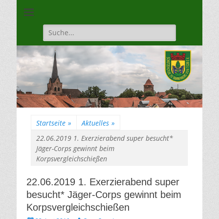
Unsere Gilde ist eine moderne, traditionsbewuste, sportliche
Schützengilde
Vereinigung
Dannenberg von
Suche
für:
1528
Startseite
»
Aktuelles
»
22.06.2019 1. Exerzierabend super besucht*
Jäger-Corps gewinnt beim
Korpsvergleichschießen
22.06.2019 1. Exerzierabend super
besucht* Jäger-Corps gewinnt beim
Korpsvergleichschießen