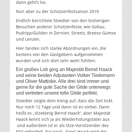
dann geht’s los.
Nun aber zu der Schützenfestsaison 2019
Endlich berichtete Stoedter von den bisherigen
Besuchen anderer Schützenfeste, wie Gollau,
Pudripp/Gülden in Zernien, Streetz, Breese-Gümse
und Lenzen.
Hier fanden sich starke Abordnungen ein, die
bestens von den Gastgebern aufgenommen
wurden und sich dort sehr wohl fühlten.
Ein großes Lob ging an Majestät Bernd Haack
und seine beiden Adjutanten Volker Tiedemann
und Oliver Mattiske. Alle drei sind immer und
gerne für die gute Sache der Gilde unterwegs
und vertreten unsere tolle Gilde perfekt.
Stoedter zeigte dem König auf, dass die Zeit tickt.
Nur noch 12 Tage und dann ist es vorbei. Dann
heißt es „Vizekönig Bernd Haack“, aber Majestät
Haack kennt sich ja als Wiederholungstäter aus
und außerdem ist er als Vize-Vorsitzender des
KSV gefordert. Für noch „King“ Haack wird der