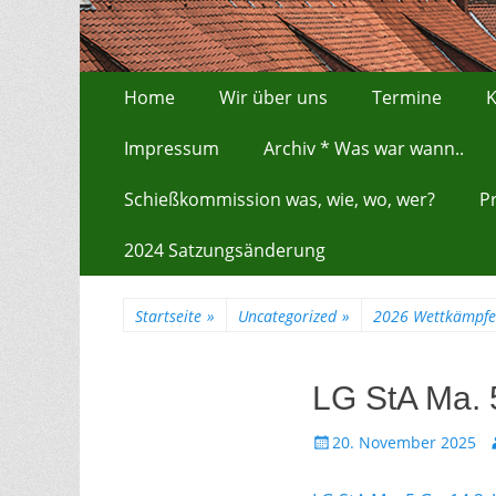
Zum
Erstes Menü
Home
Wir über uns
Termine
K
Inhalt:
Impressum
Archiv * Was war wann..
Schießkommission was, wie, wo, wer?
P
2024 Satzungsänderung
Startseite
»
Uncategorized
»
2026 Wettkämpfe
LG StA Ma. 5
Gepostet
A
20. November 2025
am