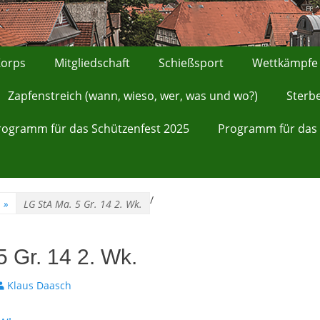
orps
Mitgliedschaft
Schießsport
Wettkämpfe
Zapfenstreich (wann, wieso, wer, was und wo?)
Sterb
rogramm für das Schützenfest 2025
Programm für das 
/
»
LG StA Ma. 5 Gr. 14 2. Wk.
 Gr. 14 2. Wk.
utor
Klaus Daasch