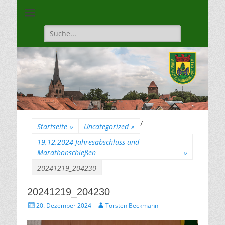
Unsere Gilde ist eine moderne, traditionsbewuste, sportliche
Schützengilde
Vereinigung
Dannenberg von
Suche
für:
1528
/
Startseite
»
Uncategorized
»
19.12.2024 Jahresabschluss und
Marathonschießen
»
20241219_204230
20241219_204230
Gepostet
Autor
20. Dezember 2024
Torsten Beckmann
am