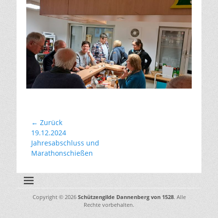
Beitragsnavigation
← Zurück
Vorhergehender
19.12.2024
Beitrag:
Jahresabschluss und
Marathonschießen
Copyright © 2026
Schützengilde Dannenberg von 1528
. Alle
Rechte vorbehalten.