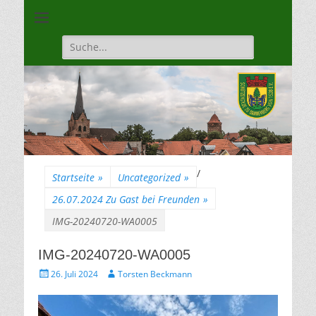
Unsere Gilde ist eine moderne, traditionsbewuste, sportliche
Schützengilde
Vereinigung
Dannenberg von
Suche
für:
1528
/
Startseite
»
Uncategorized
»
26.07.2024 Zu Gast bei Freunden
»
IMG-20240720-WA0005
IMG-20240720-WA0005
Gepostet
Autor
26. Juli 2024
Torsten Beckmann
am