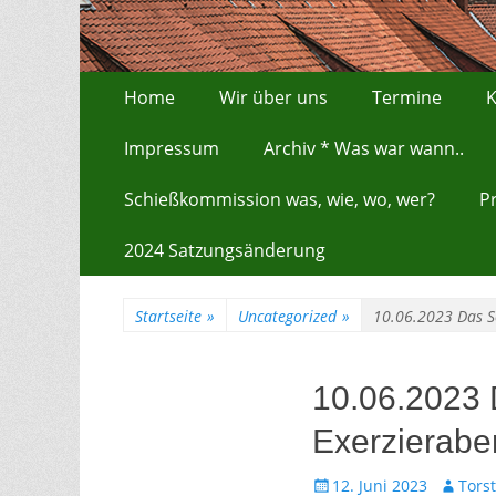
Zum
Erstes Menü
Home
Wir über uns
Termine
K
Inhalt:
Impressum
Archiv * Was war wann..
Schießkommission was, wie, wo, wer?
P
2024 Satzungsänderung
Startseite
»
Uncategorized
»
10.06.2023 Das S
10.06.2023 
Exerzierabe
Gepostet
Autor
12. Juni 2023
Tors