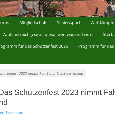
orps
Mitgliedschaft
Schießsport
Wettkämpfe
Zapfenstreich (wann, wieso, wer, was und wo?)
Sterb
rogramm für das Schützenfest 2025
Programm für das 
chützenfest 2023 nimmt Fahrt auf, 1. Exerzierabend
Das Schützenfest 2023 nimmt Fahr
nd
ten Beckmann