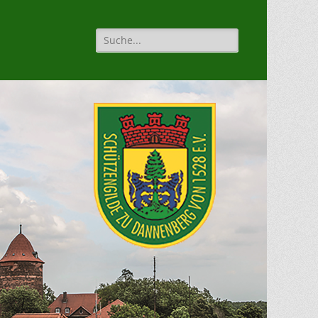
Suche
für: