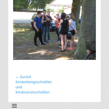
Beitragsnavigation
← Zurück
Vorhergehender
Kinderkönigsschießen
Beitrag:
und
Kinderpreisschießen