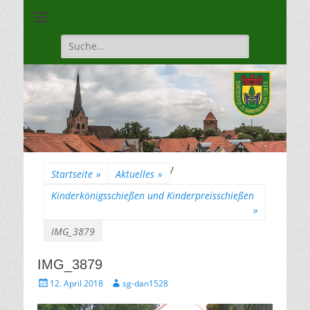
Unsere Gilde ist eine moderne, traditionsbewuste, sportliche
Schützengilde
Vereinigung
Dannenberg von
Suche
für:
1528
/
Startseite
»
Aktuelles
»
Kinderkönigsschießen und Kinderpreisschießen
»
IMG_3879
IMG_3879
Gepostet
Autor
12. April 2018
sg-dan1528
am