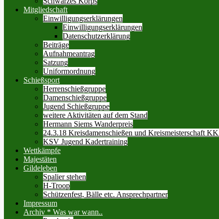
Schwarzes Korps
Mitgliedschaft
Einwilligungserklärungen
Einwilligungserklärungen
Datenschutzerklärung
Beiträge
Aufnahmeantrag
Satzung
Uniformordnung
Schießsport
Herrenschießgruppe
Damenschießgruppe
Jugend Schießgruppe
weitere Aktivitäten auf dem Stand
Hermann Siems Wanderpreis
24.3.18 Kreisdamenschießen und Kreismeisterschaft KK
KSV Jugend Kadertraining
Wettkämpfe
Majestäten
Gildeleben
Spalier stehen
H-Troop
Schützenfest, Bälle etc. Ansprechpartner
Impressum
Archiv * Was war wann..