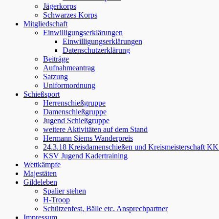
Jägerkorps
Schwarzes Korps
Mitgliedschaft
Einwilligungserklärungen
Einwilligungserklärungen
Datenschutzerklärung
Beiträge
Aufnahmeantrag
Satzung
Uniformordnung
Schießsport
Herrenschießgruppe
Damenschießgruppe
Jugend Schießgruppe
weitere Aktivitäten auf dem Stand
Hermann Siems Wanderpreis
24.3.18 Kreisdamenschießen und Kreismeisterschaft KK
KSV Jugend Kadertraining
Wettkämpfe
Majestäten
Gildeleben
Spalier stehen
H-Troop
Schützenfest, Bälle etc. Ansprechpartner
Impressum