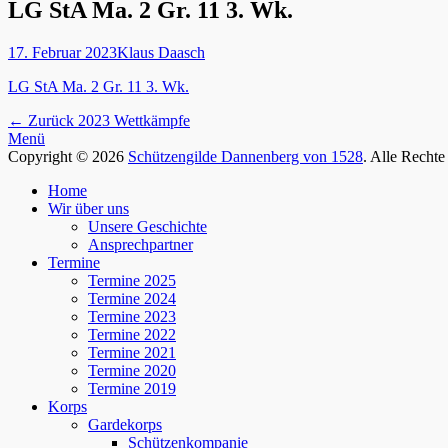
LG StA Ma. 2 Gr. 11 3. Wk.
Gepostet
Autor
17. Februar 2023
Klaus Daasch
am
LG StA Ma. 2 Gr. 11 3. Wk.
Beitragsnavigation
Vorhergehender
← Zurück
2023 Wettkämpfe
Beitrag:
Menü
Copyright © 2026
Schützengilde Dannenberg von 1528
. Alle Rechte
Nach
Home
oben
Wir über uns
Unsere Geschichte
Ansprechpartner
Termine
Termine 2025
Termine 2024
Termine 2023
Termine 2022
Termine 2021
Termine 2020
Termine 2019
Korps
Gardekorps
Schützenkompanie