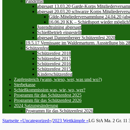
Pandemie
abgesagt 13.03.20 Garde-Korps Mitgliederversa
abgesagt 20.03.20 schwarze Korps Mitgliederver
Gilde-Mitgliederversammlung 24.04.20 (abg
16.06.20 KK – Schießsport wieder möglich
Jugendtraining abgesagt
Schießbetrieb eingestellt
abgesagt Dannenberger Schützenfest 2020
19.5.17 Vernissage im Waldemarturm. Ausstellung bis 28
Schützenfest
Schützenfest 2018
Schützenfest 2017
Schützenfest 2016
Schützenfest 2015
Kinderschützenfest
Zapfenstreich (wann, wieso, wer, was und wo?)
Sterbekasse
Schießkommission was, wie, wo, wer?
Programm für das Schützenfest 2025
Programm für das Schützenfest 2026
2024 Satzungsänderung
Programm für das Schützenfest 2026
Startseite
»
Uncategorized
»
/
2023 Wettkämpfe
»
LG StA Ma. 2 Gr. 11 