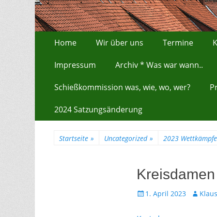
Zum
Erstes Menü
Home
Wir über uns
Termine
K
Inhalt:
Impressum
Archiv * Was war wann..
Schießkommission was, wie, wo, wer?
P
2024 Satzungsänderung
Startseite
»
Uncategorized
»
2023 Wettkämpfe
Kreisdamen
Gepostet
Autor
1. April 2023
Klau
am