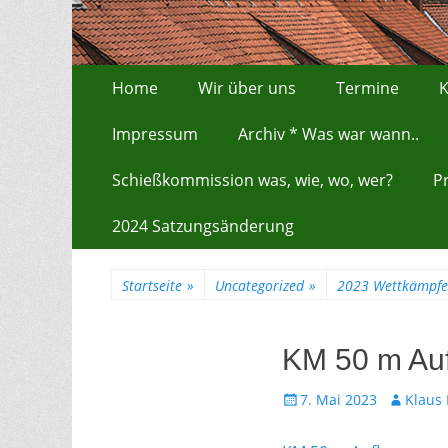
Zum
Erstes Menü
Home
Wir über uns
Termine
K
Inhalt:
Impressum
Archiv * Was war wann..
Schießkommission was, wie, wo, wer?
P
2024 Satzungsänderung
Startseite
»
Uncategorized
»
2023 Wettkämpfe
KM 50 m Au
Gepostet
Autor
7. Mai 2023
Klaus
am