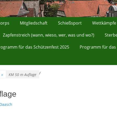
orps
Mitgliedschaft
Schießsport
Wettkämpfe
Zapfenstreich (wann, wieso, wer, was und wo?)
Sterb
rogramm für das Schützenfest 2025
Programm für das 
/
»
KM 50 m Auflage
flage
 Daasch