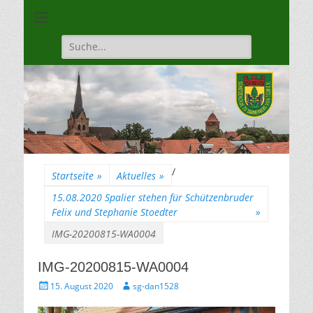
Unsere Gilde ist eine moderne, traditionsbewuste, sportliche
Schützengilde
Vereinigung
Dannenberg von
Suche
für:
1528
/
Startseite
»
Aktuelles
»
15.08.2020 Spalier stehen für Schützenbruder
Felix und Stephanie Stoedter
»
IMG-20200815-WA0004
IMG-20200815-WA0004
Gepostet
Autor
15. August 2020
sg-dan1528
am