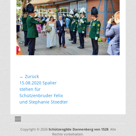
Beitragsnavigation
← Zurück
Vorhergehender
15.08.2020 Spalier
Beitrag:
stehen für
Schützenbruder Felix
und Stephanie Stoedter
Copyright © 2026
Schützengilde Dannenberg von 1528
. Alle
Rechte vorbehalten.