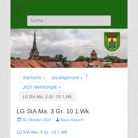
Unsere Gilde ist eine moderne, traditionsbewuste, sportliche
Schützengilde
Vereinigung
Dannenberg von
Suche
für:
1528
/
Startseite
»
Uncategorized
»
2021 Wettkämpfe
»
LG StA Ma. 3 Gr. 10 1.Wk.
LG StA Ma. 3 Gr. 10 1.Wk.
Gepostet
Autor
30. Oktober 2021
Klaus Daasch
am
LG StA Ma. 3 Gr. 10 1.Wk.