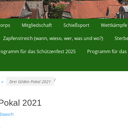
orps
Mitgliedschaft
Schießsport
Wettkämpfe
Zapfenstreich (wann, wieso, wer, was und wo?)
Sterb
rogramm für das Schützenfest 2025
Programm für das 
/
»
Drei Gilden Pokal 2021
 Pokal 2021
 Daasch