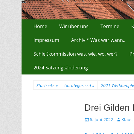
Zum
Erstes Menü
Home
Wir über uns
Termine
K
Inhalt:
Impressum
Archiv * Was war wann..
Schießkommission was, wie, wo, wer?
P
2024 Satzungsänderung
Startseite
»
Uncategorized
»
2021 Wettkämpfe
Drei Gilden
Gepostet
Autor
6. Juni 2022
Klaus
am