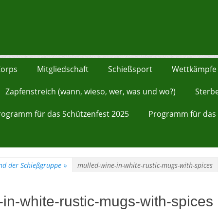
nnenberg von 1528
portliche Vereinigung
orps
Mitgliedschaft
Schießsport
Wettkämpfe
Zapfenstreich (wann, wieso, wer, was und wo?)
Sterb
rogramm für das Schützenfest 2025
Programm für das 
nd der Schießgruppe
»
mulled-wine-in-white-rustic-mugs-with-spices
in-white-rustic-mugs-with-spices