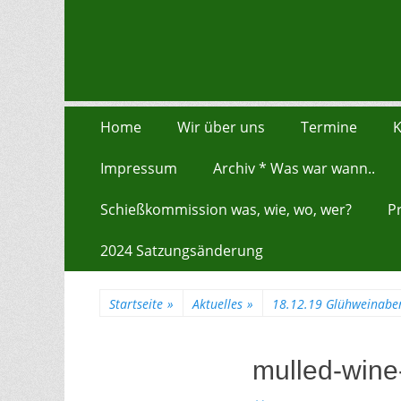
Schützengilde Da
Unsere Gilde ist eine moderne, traditionsbewuste, s
Zum
Erstes Menü
Home
Wir über uns
Termine
K
Inhalt:
Impressum
Archiv * Was war wann..
Schießkommission was, wie, wo, wer?
P
2024 Satzungsänderung
Startseite
»
Aktuelles
»
18.12.19 Glühweinabe
mulled-wine-