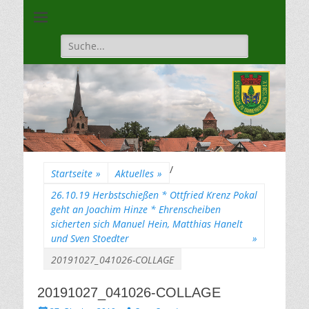
Unsere Gilde ist eine moderne, traditionsbewuste, sportliche
Schützengilde
Vereinigung
Dannenberg von
Suche
für:
1528
/
Startseite
»
Aktuelles
»
26.10.19 Herbstschießen * Ottfried Krenz Pokal
geht an Joachim Hinze * Ehrenscheiben
sicherten sich Manuel Hein, Matthias Hanelt
und Sven Stoedter
»
20191027_041026-COLLAGE
20191027_041026-COLLAGE