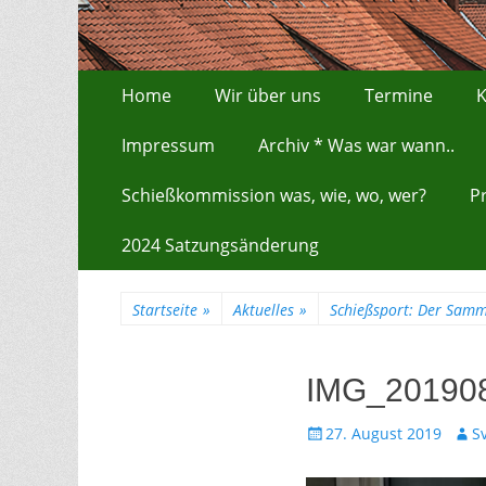
Zum
Erstes Menü
Home
Wir über uns
Termine
K
Inhalt:
Impressum
Archiv * Was war wann..
Schießkommission was, wie, wo, wer?
P
2024 Satzungsänderung
Startseite
»
Aktuelles
»
Schießsport: Der Samm
IMG_20190
Gepostet
Auto
27. August 2019
S
am