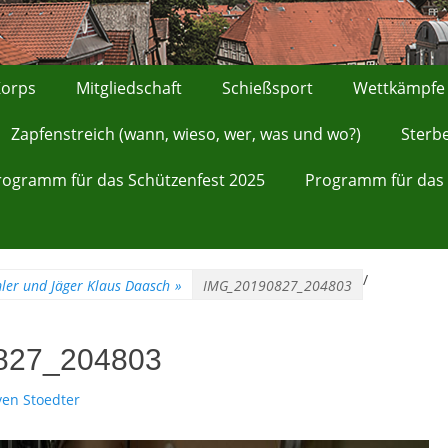
orps
Mitgliedschaft
Schießsport
Wettkämpfe
Zapfenstreich (wann, wieso, wer, was und wo?)
Sterb
rogramm für das Schützenfest 2025
Programm für das 
/
ler und Jäger Klaus Daasch
»
IMG_20190827_204803
827_204803
r
ven Stoedter