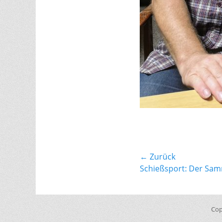
Beitragsnavi
← Zurück
Vorhergehender
Schießsport: Der Sam
Beitrag:
Cop