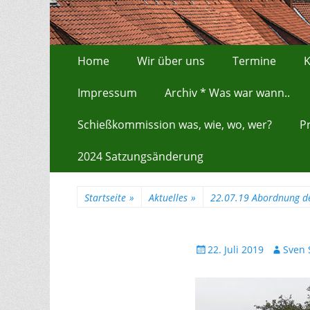
Zum
Erstes Menü
Home
Wir über uns
Termine
K
Inhalt:
Impressum
Archiv * Was war wann..
Schießkommission was, wie, wo, wer?
P
2024 Satzungsänderung
Startseite
»
Aktuelles
»
22.07.19 Abordnung de
Gepostet
Autor
22. Juli 2019
Sven 
am