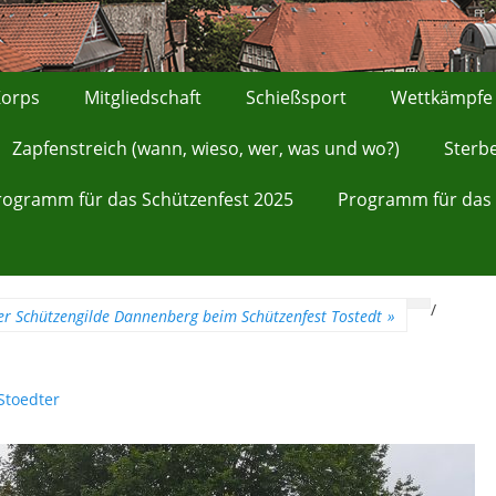
orps
Mitgliedschaft
Schießsport
Wettkämpfe
Zapfenstreich (wann, wieso, wer, was und wo?)
Sterb
rogramm für das Schützenfest 2025
Programm für das 
/
r Schützengilde Dannenberg beim Schützenfest Tostedt
»
Stoedter