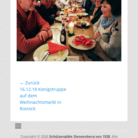
Beitragsnavigation
← Zurück
Vorhergehender
16.12.18 Königstruppe
Beitrag:
auf dem
Weihnachtsmarkt in
Rostock
Copyright © 2026
Schützengilde Dannenberg von 1528
. Alle