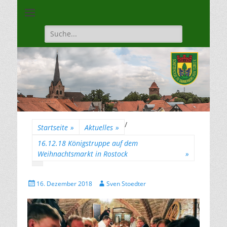
Unsere Gilde ist eine moderne, traditionsbewuste, sportliche
Schützengilde
Vereinigung
Dannenberg von
Suche
für:
1528
/
Startseite
»
Aktuelles
»
16.12.18 Königstruppe auf dem
Weihnachtsmarkt in Rostock
»
Gepostet
Autor
16. Dezember 2018
Sven Stoedter
am