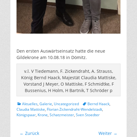
Den ersten Auswärtseinsatz hatte die neue
Gildekrone am 10.08.18 in Dömitz.
v.l. V Tiedemann, F. Zickendraht, A. Strauss,
König Bernd Haack, Majestät Claudia Mattiske,
Vorstand J Meyer, O Mattiske, F Schmidtke, F
Bussenius, H Holm, H Bartnik, T Schröder p
Kategorien
Tags
Aktuelles
,
Galerie
,
Uncategorized
Bernd Haack
,
Claudia Mattiske
,
Florian Zickendraht-Wendelstadt
,
Königspaar
,
Krone
,
Schatzmeister
,
Sven Stoedter
Beitragsnavigation
← Zurück
Weiter →