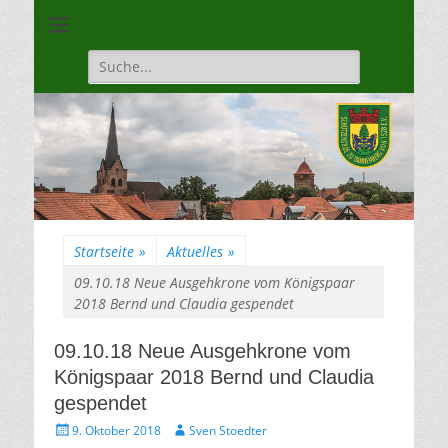
Unsere Gilde ist eine moderne, traditionsbewuste, sportliche
Schützengilde
Vereinigung
Dannenberg von
Suche
für:
1528
Startseite
»
Aktuelles
»
09.10.18 Neue Ausgehkrone vom Königspaar
2018 Bernd und Claudia gespendet
09.10.18 Neue Ausgehkrone vom
Königspaar 2018 Bernd und Claudia
gespendet
Gepostet
Autor
9. Oktober 2018
Sven Stoedter
am