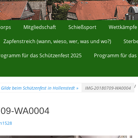
orps
Mitgliedschaft
Schießsport
Wettkämpfe
Zapfenstreich (wann, wieso, wer, was und wo?)
Sterb
rogramm für das Schützenfest 2025
Programm für das 
/
Gilde beim Schützenfest in Hollenstedt
»
IMG-20180709-WA0004
709-WA0004
n1528