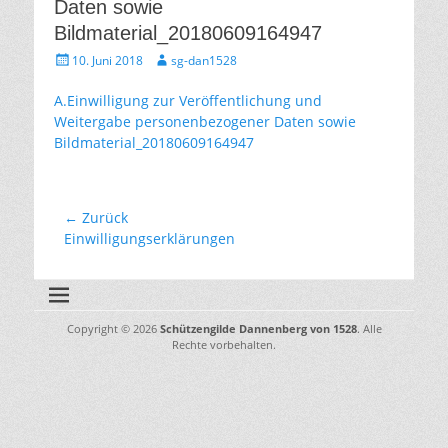
Daten sowie
Bildmaterial_20180609164947
Gepostet
Autor
10. Juni 2018
sg-dan1528
am
A.Einwilligung zur Veröffentlichung und
Weitergabe personenbezogener Daten sowie
Bildmaterial_20180609164947
Beitragsnavigation
← Zurück
Vorhergehender
Einwilligungserklärungen
Beitrag:
Copyright © 2026
Schützengilde Dannenberg von 1528
. Alle
Rechte vorbehalten.