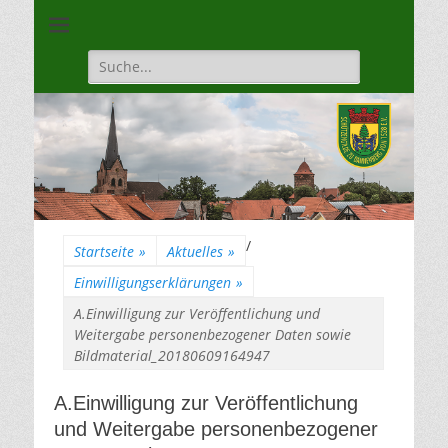
Unsere Gilde ist eine moderne, traditionsbewuste, sportliche
Schützengilde
Vereinigung
Dannenberg von
Suche
für:
1528
/
Startseite
»
Aktuelles
»
Einwilligungserklärungen
»
A.Einwilligung zur Veröffentlichung und
Weitergabe personenbezogener Daten sowie
Bildmaterial_20180609164947
A.Einwilligung zur Veröffentlichung
und Weitergabe personenbezogener