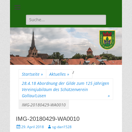
Unsere Gilde ist eine moderne, traditionsbewuste, sportliche
Schützengilde
Vereinigung
Dannenberg von
Suche
für:
1528
/
Startseite
»
Aktuelles
»
28.4.18 Abordnung der Gilde zum 125 jährigen
Vereinsjubiläum des Schützenverein
Gollau/Lüsen
»
IMG-20180429-WA0010
IMG-20180429-WA0010
Gepostet
Autor
29. April 2018
sg-dan1528
am