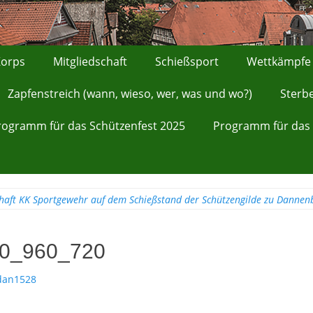
orps
Mitgliedschaft
Schießsport
Wettkämpfe
Zapfenstreich (wann, wieso, wer, was und wo?)
Sterb
rogramm für das Schützenfest 2025
Programm für das 
chaft KK Sportgewehr auf dem Schießstand der Schützengilde zu Dannen
00_960_720
dan1528