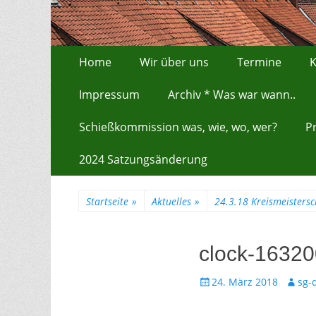
Zum
Erstes Menü
Home
Wir über uns
Termine
K
Inhalt:
Impressum
Archiv * Was war wann..
Schießkommission was, wie, wo, wer?
P
2024 Satzungsänderung
Startseite
»
Aktuelles
»
24.3.18 Kreismeisters
clock-1632
Gepostet
Autor
24. März 2018
sg-
am