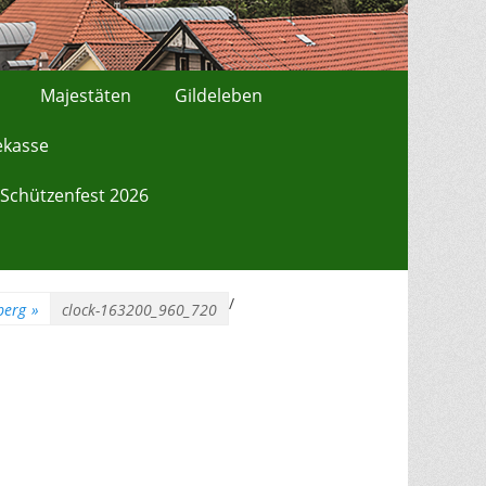
Majestäten
Gildeleben
ekasse
Schützenfest 2026
/
berg
»
clock-163200_960_720