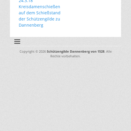
Vorhergehender
24.3.18
Beitrag:
Kreisdamenschießen
auf dem Schießstand
der Schützengilde zu
Dannenberg
Copyright © 2026
Schützengilde Dannenberg von 1528
. Alle
Rechte vorbehalten.