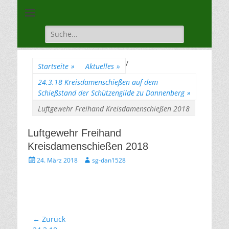
Unsere Gilde ist eine moderne, traditionsbewuste, sportliche
Schützengilde
Vereinigung
Dannenberg von
Suche
für:
1528
/
Startseite
»
Aktuelles
»
24.3.18 Kreisdamenschießen auf dem
Schießstand der Schützengilde zu Dannenberg
»
Luftgewehr Freihand Kreisdamenschießen 2018
Luftgewehr Freihand
Kreisdamenschießen 2018
Gepostet
Autor
24. März 2018
sg-dan1528
am
Beitragsnavigation
← Zurück