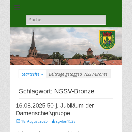
Unsere Gilde ist eine moderne, traditionsbewuste, sportliche
Schützengilde
Vereinigung
Dannenberg von
Suche
für:
1528
Startseite
»
Beiträge getagged
NSSV-Bronze
Schlagwort:
NSSV-Bronze
16.08.2025 50-j. Jubiläum der
Damenschießgruppe
Gepostet
Autor
18. August 2025
sg-dan1528
am