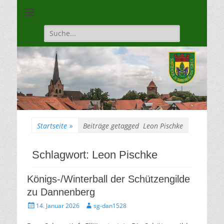
Unsere Gilde ist eine moderne, traditionsbewuste, sportliche
Schützengilde
Vereinigung
Dannenberg von
Suche
für:
1528
Startseite
»
Beiträge getagged
Leon Pischke
Schlagwort:
Leon Pischke
Königs-/Winterball der Schützengilde
zu Dannenberg
Gepostet
Autor
14. Januar 2026
sg-dan1528
am