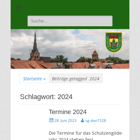
Unsere Gilde ist eine moderne, traditionsbewuste, sportliche
Schützengilde
Vereinigung
Dannenberg von
Suche
für:
1528
Startseite
»
Beiträge getagged
2024
Schlagwort:
2024
Termine 2024
Gepostet
Autor
28. Juni 2023
sg-dan1528
am
Die Termine für das Schützengilde-
Jahr 2024 stehen fest.