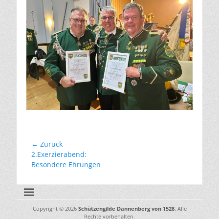
Beitragsnavigation
← Zurück
Vorhergehender
2.Exerzierabend:
Beitrag:
Besondere Ehrungen
Copyright © 2026
Schützengilde Dannenberg von 1528
. Alle
Rechte vorbehalten.