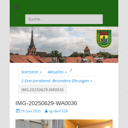
Unsere Gilde ist eine moderne, traditionsbewuste, sportliche
Schützengilde
Vereinigung
Dannenberg von
Suche
für:
1528
/
Startseite
»
Aktuelles
»
2.Exerzierabend: Besondere Ehrungen
»
IMG-20250629-WA0036
IMG-20250629-WA0036
Gepostet
Autor
29. Juni 2025
sg-dan1528
am