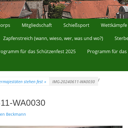
orps
Mitgliedschaft
Schießsport
Wettkämpfe
Zapfenstreich (wann, wieso, wer, was und wo?)
Sterb
rogramm für das Schützenfest 2025
Programm für das 
/
rmajestäten stehen fest
»
IMG-20240611-WA0030
611-WA0030
ten Beckmann