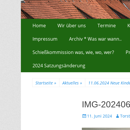
Zum
Erstes Menü
Home
Wir über uns
Termine
K
Inhalt:
Impressum
Archiv * Was war wann..
Schießkommission was, wie, wo, wer?
P
2024 Satzungsänderung
Startseite
»
Aktuelles
»
11.06.2024 Neue Kinde
IMG-20240
Gepostet
Autor
11. Juni 2024
Tors
am