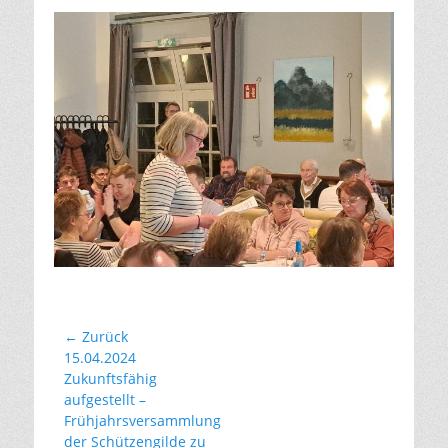
Beitragsnavigation
← Zurück
Vorhergehender
15.04.2024
Beitrag:
Zukunftsfähig
aufgestellt –
Frühjahrsversammlung
der Schützengilde zu