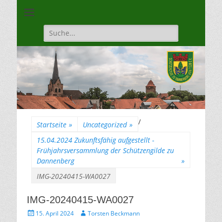
Unsere Gilde ist eine moderne, traditionsbewuste, sportliche
Schützengilde
Vereinigung
Dannenberg von
Suche
für:
1528
/
Startseite
»
Uncategorized
»
15.04.2024 Zukunftsfähig aufgestellt -
Frühjahrsversammlung der Schützengilde zu
Dannenberg
»
IMG-20240415-WA0027
IMG-20240415-WA0027
Gepostet
Autor
15. April 2024
Torsten Beckmann
am