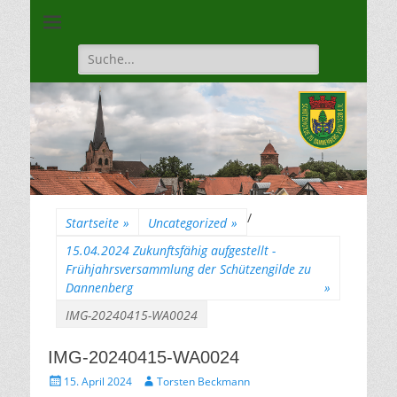
Unsere Gilde ist eine moderne, traditionsbewuste, sportliche
Schützengilde
Vereinigung
Dannenberg von
Suche
für:
1528
/
Startseite
»
Uncategorized
»
15.04.2024 Zukunftsfähig aufgestellt -
Frühjahrsversammlung der Schützengilde zu
Dannenberg
»
IMG-20240415-WA0024
IMG-20240415-WA0024
Gepostet
Autor
15. April 2024
Torsten Beckmann
am