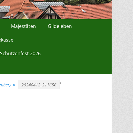
Majestäten
Gildeleben
ekasse
Schützenfest 2026
/
enberg
»
20240412_211656