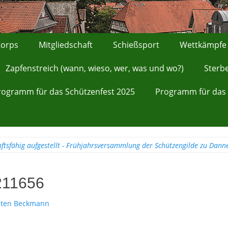
orps
Mitgliedschaft
Schießsport
Wettkämpfe
Zapfenstreich (wann, wieso, wer, was und wo?)
Sterb
rogramm für das Schützenfest 2025
Programm für das 
ftsfähig aufgestellt - Frühjahrsversammlung der Schützengilde zu Dann
211656
sten Beckmann