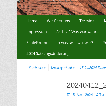
Zum
Erstes Menü
Home
Wir über uns
Termine
K
Inhalt:
Impressum
Archiv * Was war wann..
Schießkommission was, wie, wo, wer?
P
2024 Satzungsänderung
Startseite
»
Uncategorized
»
15.04.2024 Zukun
20240412_
Gepostet
Autor
15. April 2024
Tor
am