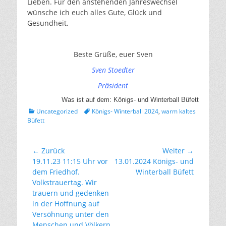
Lieben. Für den anstehenden Jahreswechsel
wünsche ich euch alles Gute, Glück und
Gesundheit.
Beste Grüße, euer Sven
Sven Stoedter
Präsident
Was ist auf dem: Königs- und Winterball Büfett
Kategorien
Tags
Uncategorized
Königs- Winterball 2024
,
warm kaltes
Büfett
Beitragsnavigation
← Zurück
Weiter →
Vorhergehender
Nächster
19.11.23 11:15 Uhr vor
13.01.2024 Königs- und
Beitrag:
Beitrag:
dem Friedhof.
Winterball Büfett
Volkstrauertag. Wir
trauern und gedenken
in der Hoffnung auf
Versöhnung unter den
Menschen und Völkern.