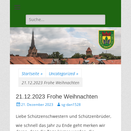
Unsere Gilde ist eine moderne, traditionsbewuste, sportliche
Schützengilde
Vereinigung
Dannenberg von
Suche
für:
1528
Startseite
»
Uncategorized
»
21.12.2023 Frohe Weihnachten
21.12.2023 Frohe Weihnachten
Gepostet
Autor
21. Dezember 2023
sg-dan1528
am
Liebe Schützenschwestern und Schützenbrüder,
wie schnell das Jahr zu Ende geht merken wir