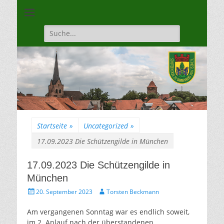
Unsere Gilde ist eine moderne, traditionsbewuste, sportliche
Schützengilde
Vereinigung
Dannenberg von
Suche
für:
1528
Startseite
»
Uncategorized
»
17.09.2023 Die Schützengilde in München
17.09.2023 Die Schützengilde in
München
Gepostet
Autor
20. September 2023
Torsten Beckmann
am
Am vergangenen Sonntag war es endlich soweit,
im 2. Anlauf nach der überstandenen