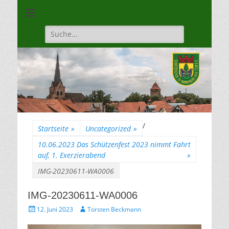
Unsere Gilde ist eine moderne, traditionsbewuste, sportliche
Schützengilde
Vereinigung
Dannenberg von
Suche
für:
1528
/
Startseite
»
Uncategorized
»
10.06.2023 Das Schützenfest 2023 nimmt Fahrt
auf, 1. Exerzierabend
»
IMG-20230611-WA0006
IMG-20230611-WA0006
Gepostet
Autor
12. Juni 2023
Torsten Beckmann
am